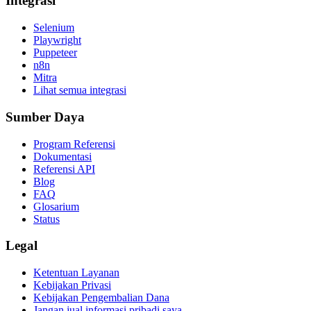
Integrasi
Selenium
Playwright
Puppeteer
n8n
Mitra
Lihat semua integrasi
Sumber Daya
Program Referensi
Dokumentasi
Referensi API
Blog
FAQ
Glosarium
Status
Legal
Ketentuan Layanan
Kebijakan Privasi
Kebijakan Pengembalian Dana
Jangan jual informasi pribadi saya