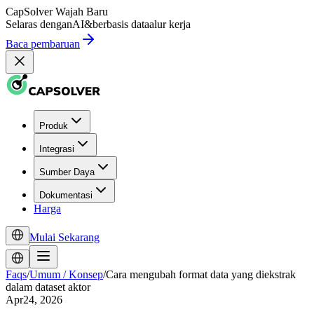
CapSolver
Wajah Baru
Selaras dengan
AI
&
berbasis data
alur kerja
Baca pembaruan
Produk
Integrasi
Sumber Daya
Dokumentasi
Harga
Mulai Sekarang
Faqs
/
Umum / Konsep
/
Cara mengubah format data yang diekstrak
dalam dataset aktor
Apr24, 2026