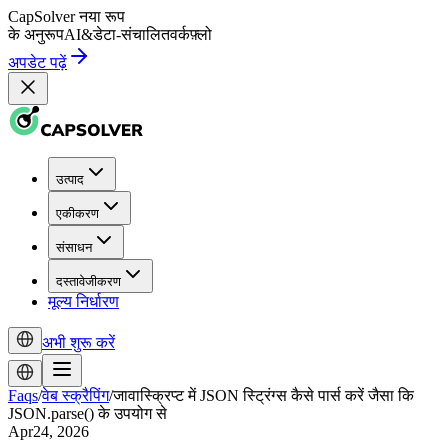
CapSolver
नया रूप
के अनुरूप
AI
&
डेटा-संचालित
वर्कफ़्लो
अपडेट पढ़ें
उत्पाद
एकीकरण
संसाधन
दस्तावेजीकरण
मूल्य निर्धारण
अभी शुरू करें
Faqs
/
वेब स्क्रैपिंग
/
जावास्क्रिप्ट में JSON स्ट्रिंग्स कैसे पार्स करें जैसा कि
JSON.parse() के उपयोग से
Apr24, 2026