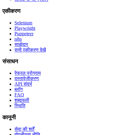
एकीकरण
Selenium
Playwright
Puppeteer
n8n
साझेदार
सभी एकीकरण देखें
संसाधन
रेफरल प्रोग्राम
दस्तावेजीकरण
API संदर्भ
ब्लॉग
FAQ
शब्दावली
स्थिति
कानूनी
सेवा की शर्तें
गोपनीयता नीति