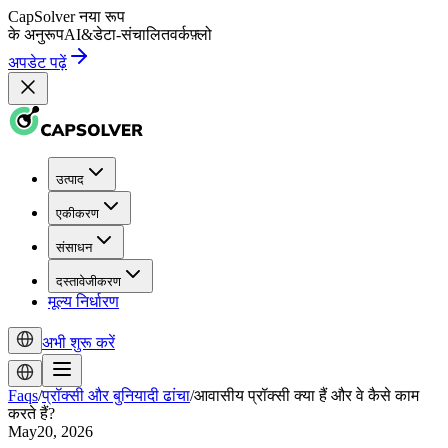
CapSolver
नया रूप
के अनुरूप
AI
&
डेटा-संचालित
वर्कफ़्लो
अपडेट पढ़ें
उत्पाद
एकीकरण
संसाधन
दस्तावेजीकरण
मूल्य निर्धारण
अभी शुरू करें
Faqs
/
प्रॉक्सी और बुनियादी ढांचा
/
आवासीय प्रॉक्सी क्या हैं और वे कैसे काम
करते हैं?
May20, 2026