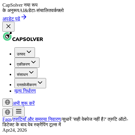
CapSolver
नया रूप
के अनुरूप
AI
&
डेटा-संचालित
वर्कफ़्लो
अपडेट पढ़ें
उत्पाद
एकीकरण
संसाधन
दस्तावेजीकरण
मूल्य निर्धारण
अभी शुरू करें
Faqs
/
त्रुटियाँ और समस्या निवारण
/
सुधारें 'सही वेबपेज नहीं है?' त्रुटि ऑटो-
डिटेक्ट के बाद वेब स्क्रैपिंग टूल्स में
Apr24, 2026