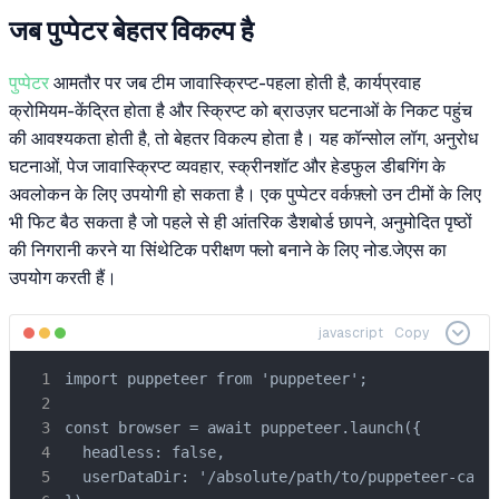
जब पुप्पेटर बेहतर विकल्प है
पुप्पेटर
आमतौर पर जब टीम जावास्क्रिप्ट-पहला होती है, कार्यप्रवाह
क्रोमियम-केंद्रित होता है और स्क्रिप्ट को ब्राउज़र घटनाओं के निकट पहुंच
की आवश्यकता होती है, तो बेहतर विकल्प होता है। यह कॉन्सोल लॉग, अनुरोध
घटनाओं, पेज जावास्क्रिप्ट व्यवहार, स्क्रीनशॉट और हेडफुल डीबगिंग के
अवलोकन के लिए उपयोगी हो सकता है। एक पुप्पेटर वर्कफ़्लो उन टीमों के लिए
भी फिट बैठ सकता है जो पहले से ही आंतरिक डैशबोर्ड छापने, अनुमोदित पृष्ठों
की निगरानी करने या सिंथेटिक परीक्षण फ्लो बनाने के लिए नोड.जेएस का
उपयोग करती हैं।
javascript
Copy
import puppeteer from 'puppeteer';

const browser = await puppeteer.launch({

  headless: false,

  userDataDir: '/absolute/path/to/puppeteer-captc