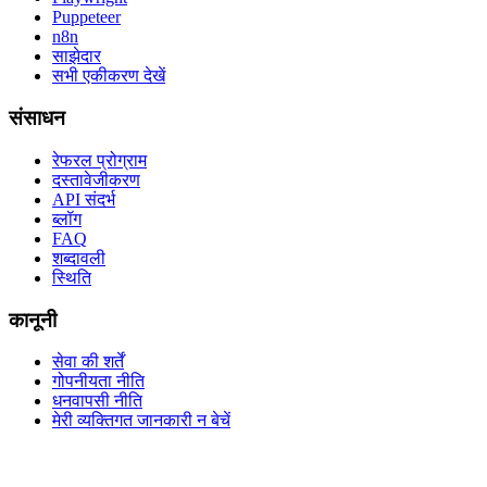
Puppeteer
n8n
साझेदार
सभी एकीकरण देखें
संसाधन
रेफरल प्रोग्राम
दस्तावेजीकरण
API संदर्भ
ब्लॉग
FAQ
शब्दावली
स्थिति
कानूनी
सेवा की शर्तें
गोपनीयता नीति
धनवापसी नीति
मेरी व्यक्तिगत जानकारी न बेचें