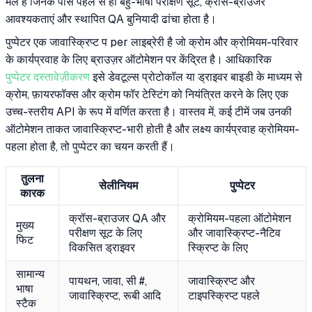
मेल है जिनके पास पहले से ही बहु-भाषा परीक्षण सूट, क्रॉस-ब्राउजर
आवश्यकताएं और स्थापित QA बुनियादी ढांचा होता है।
पुप्पेटर एक जावास्क्रिप्ट प per लाइब्रेरी है जो क्रोम और क्रोमियम-परिवार
के कार्यप्रवाह के लिए ब्राउज़र ऑटोमेशन पर केंद्रित है। आधिकारिक
पुप्पेटर दस्तावेज़ीकरण
इसे डेवटूल्स प्रोटोकॉल या ड्राइवर बाइडी के माध्यम से
क्रोम, फ़ायरफॉक्स और क्रोम फॉर टेस्टिंग को नियंत्रित करने के लिए एक
उच्च-स्तरीय API के रूप में वर्णित करता है। वास्तव में, कई टीमें जब उनकी
ऑटोमेशन ताकत जावास्क्रिप्ट-भारी होती है और लक्ष्य कार्यप्रवाह क्रोमियम-
पहला होता है, तो पुप्पेटर का चयन करती हैं।
तुलना
सेलीनियम
पुप्पेटर
कारक
क्रॉस-ब्राउजर QA और
क्रोमियम-पहला ऑटोमेशन
मुख्य
परीक्षण सूट के लिए
और जावास्क्रिप्ट-नैटिव
फिट
विकसित ड्राइवर
स्क्रिप्ट के लिए
सामान्य
पायथन, जावा, सी #,
जावास्क्रिप्ट और
भाषा
जावास्क्रिप्ट, रूबी आदि
टाइपस्क्रिप्ट पहले
स्टैक