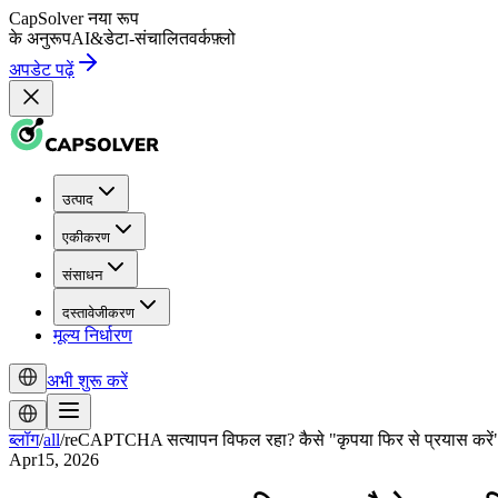
CapSolver
नया रूप
के अनुरूप
AI
&
डेटा-संचालित
वर्कफ़्लो
अपडेट पढ़ें
उत्पाद
एकीकरण
संसाधन
दस्तावेजीकरण
मूल्य निर्धारण
अभी शुरू करें
ब्लॉग
/
all
/
reCAPTCHA सत्यापन विफल रहा? कैसे "कृपया फिर से प्रयास करें" त्
Apr15, 2026