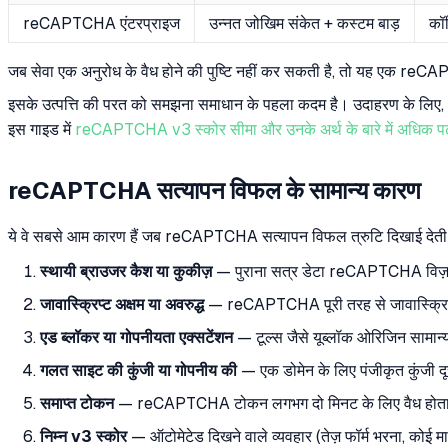
reCAPTCHA एंटरप्राइज
उन्नत जोखिम संकेत + कस्टम बाड़
कॉन
जब सेवा एक अनुरोध के वैध होने की पुष्टि नहीं कर सकती है, तो यह एक reC
इसके उत्पत्ति की परत को समझना समाधान के पहला कदम है। उदाहरण के लिए, v
इस गाइड में
reCAPTCHA v3 स्कोर सीमा और उनके अर्थ के बारे में अधिक पढ़
reCAPTCHA सत्यापन विफल के सामान्य कारण
ये वे सबसे आम कारण हैं जब reCAPTCHA सत्यापन विफल त्रुटि दिखाई देती 
स्थायी ब्राउजर कैश या कुकीज़
— पुराना सत्र डेटा reCAPTCHA विज़ार
जावास्क्रिप्ट अक्षम या अवरुद्ध
— reCAPTCHA पूरी तरह से जावास्क्रिप्ट
एड ब्लॉकर या गोपनीयता एक्सटेंशन
— टूल्स जैसे यूब्लॉक ओरिजिन सामान्
गलत साइट की कुंजी या गोपनीय की
— एक डोमेन के लिए पंजीकृत कुंजी द
समाप्त टोकन
— reCAPTCHA टोकन लगभग दो मिनट के लिए वैध होता ह
निम्न v3 स्कोर
— ऑटोमेटेड दिखने वाले व्यवहार (तेज़ फॉर्म भरना, कोई म