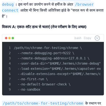
debug
। इस मार्ग का उपयोग करने से हर्मीज के अंदर
/browser
connect
आदेश भी बिना किसी अतिरिक्त झंडे के "सरल रूप से काम करता
है"।
विकल्प A: एकल-शॉट हाथ से चलाएं (तेज परीक्षण के लिए अच्छा)
bash
Copy
/path/to/chrome-for-testing/chrome \

  --remote-debugging-port=9222 \

  --remote-debugging-address=127.0.0.1 \

  --user-data-dir="$HOME/.hermes/chrome-debug" \

  --load-extension="$HOME/.hermes/capsolver-exten
  --disable-extensions-except="$HOME/.hermes/caps
  --no-first-run \

  --no-default-browser-check \

  --no-sandbox
/path/to/chrome-for-testing/chrome
के स्थान पर