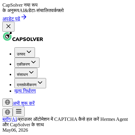
CapSolver
नया रूप
के अनुरूप
AI
&
डेटा-संचालित
वर्कफ़्लो
अपडेट पढ़ें
उत्पाद
एकीकरण
संसाधन
दस्तावेजीकरण
मूल्य निर्धारण
अभी शुरू करें
ब्लॉग
/
AI
/
ब्राउजर ऑटोमेशन में CAPTCHA कैसे हल करें Hermes Agent
और CapSolver के साथ
May06, 2026