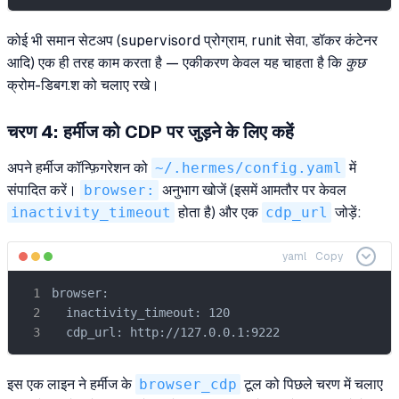
कोई भी समान सेटअप (supervisord प्रोग्राम, runit सेवा, डॉकर कंटेनर
आदि) एक ही तरह काम करता है — एकीकरण केवल यह चाहता है कि
कुछ
क्रोम-डिबग.श को चलाए रखे।
चरण 4: हर्मीज को CDP पर जुड़ने के लिए कहें
अपने हर्मीज कॉन्फ़िगरेशन को
~/.hermes/config.yaml
में
संपादित करें।
browser:
अनुभाग खोजें (इसमें आमतौर पर केवल
inactivity_timeout
होता है) और एक
cdp_url
जोड़ें:
yaml
Copy
browser:

  inactivity_timeout: 120

  cdp_url: http://127.0.0.1:9222
इस एक लाइन ने हर्मीज के
browser_cdp
टूल को पिछले चरण में चलाए