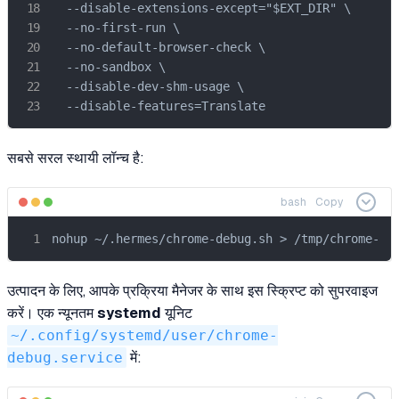
  --disable-extensions-except="$EXT_DIR" \

  --no-first-run \

  --no-default-browser-check \

  --no-sandbox \

  --disable-dev-shm-usage \

  --disable-features=Translate
सबसे सरल स्थायी लॉन्च है:
bash
Copy
nohup ~/.hermes/chrome-debug.sh > /tmp/chrome-de
उत्पादन के लिए, आपके प्रक्रिया मैनेजर के साथ इस स्क्रिप्ट को सुपरवाइज
करें। एक न्यूनतम
systemd
यूनिट
~/.config/systemd/user/chrome-
debug.service
में: