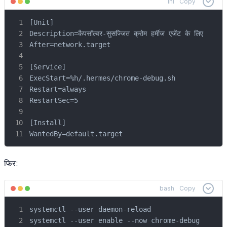
ini
Copy
[Unit]

Description=कैपसॉल्वर-सुसज्जित क्रोम हर्मीज एजेंट के लिए

After=network.target

[Service]

ExecStart=%h/.hermes/chrome-debug.sh

Restart=always

RestartSec=5

[Install]

WantedBy=default.target
फिर:
bash
Copy
systemctl --user daemon-reload

systemctl --user enable --now chrome-debug