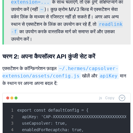
extension=...
के साथ चलाएंगे, तो एक
पूर्ण, संक्षिप्त
मार्ग का
उपयोग करें (नहीं
~
)। कुछ क्रोम MV3 बिल्ड में एक्सटेंशन सेवा
वर्कर लिंक के माध्यम से रजिस्टर नहीं हो सकते हैं। अगर आप अन्य
स्थान से एक्सटेंशन के लिंक का उपयोग कर रहे हैं, तो
readlink
-f
का उपयोग करके वास्तविक मार्ग को समाप्त करें और उसका
उपयोग करें।
चरण 2: अपना कैपसॉल्वर API कुंजी सेट करें
एक्सटेंशन के कॉन्फ़िगरेशन फ़ाइल
~/.hermes/capsolver-
extension/assets/config.js
खोलें और
apiKey
मान
के स्थान पर अपना अपना बदल दें:
js
Copy
export const defaultConfig = {

  apiKey: 'CAP-XXXXXXXXXXXXXXXXXXXXXXXXXXXXXXXX',  /
  useCapsolver: true,

  enabledForRecaptcha: true,
