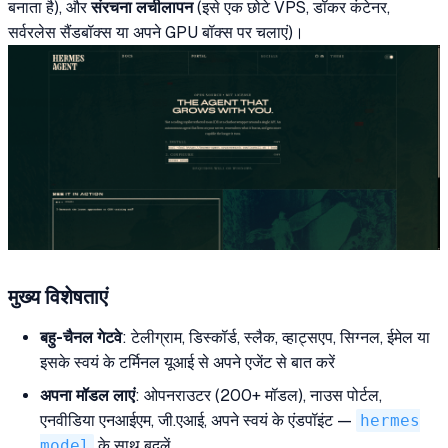
बनाता है), और
संरचना लचीलापन
(इसे एक छोटे VPS, डॉकर कंटेनर,
सर्वरलेस सैंडबॉक्स या अपने GPU बॉक्स पर चलाएं)।
मुख्य विशेषताएं
बहु-चैनल गेटवे
: टेलीग्राम, डिस्कॉर्ड, स्लैक, व्हाट्सएप, सिग्नल, ईमेल या
इसके स्वयं के टर्मिनल यूआई से अपने एजेंट से बात करें
अपना मॉडल लाएं
: ओपनराउटर (200+ मॉडल), नाउस पोर्टल,
एनवीडिया एनआईएम, जी.एआई, अपने स्वयं के एंडपॉइंट —
hermes
model
के साथ बदलें