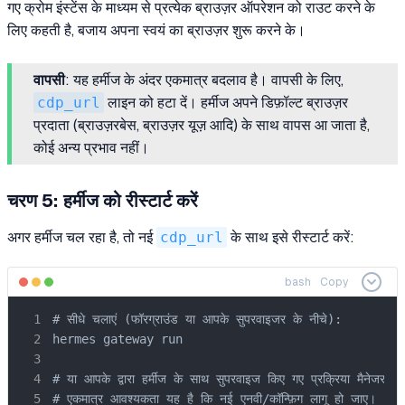
गए क्रोम इंस्टेंस के माध्यम से प्रत्येक ब्राउज़र ऑपरेशन को राउट करने के
लिए कहती है, बजाय अपना स्वयं का ब्राउज़र शुरू करने के।
वापसी
: यह हर्मीज के अंदर एकमात्र बदलाव है। वापसी के लिए,
cdp_url
लाइन को हटा दें। हर्मीज अपने डिफ़ॉल्ट ब्राउज़र
प्रदाता (ब्राउज़रबेस, ब्राउज़र यूज़ आदि) के साथ वापस आ जाता है,
कोई अन्य प्रभाव नहीं।
चरण 5: हर्मीज को रीस्टार्ट करें
अगर हर्मीज चल रहा है, तो नई
cdp_url
के साथ इसे रीस्टार्ट करें:
bash
Copy
# सीधे चलाएं (फॉरग्राउंड या आपके सुपरवाइजर के नीचे):

hermes gateway run

# या आपके द्वारा हर्मीज के साथ सुपरवाइज किए गए प्रक्रिया मैनेजर के मा
# एकमात्र आवश्यकता यह है कि नई एनवी/कॉन्फ़िग लागू हो जाए।