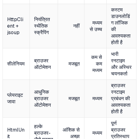
कस्टम
डाउनलोडिं
HttpCli
नियंत्रित
मध्यम
ग लॉजिक
ent +
स्थैतिक
नहीं
से उच्च
की
jsoup
स्क्रैपिंग
आवश्यकता
होती है
भारी
कम से
ब्राउजर
रनटाइम
सीलेनियम
मजबूत
कम
ऑटोमेशन
और अस्थिर
मध्यम
चयनकर्ता
ब्राउजर
आधुनिक
रनटाइम
प्लेयराइट
ब्राउजर
मजबूत
मध्यम
प्रबंधन की
जावा
ऑटोमेशन
आवश्यकता
होती है
पूर्ण
हल्के
HtmlUn
आंशिक से
ब्राउजर
ब्राउजर-
मध्यम
it
अच्छा
प्रतिस्थाप