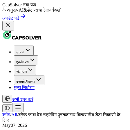
CapSolver
नया रूप
के अनुरूप
AI
&
डेटा-संचालित
वर्कफ़्लो
अपडेट पढ़ें
उत्पाद
एकीकरण
संसाधन
दस्तावेजीकरण
मूल्य निर्धारण
अभी शुरू करें
ब्लॉग
/
All
/
श्रेष्ठ जावा वेब स्क्रैपिंग पुस्तकालय विश्वसनीय डेटा निकासी के
लिए
May07, 2026