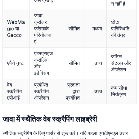
जैसे प्रवाह
न नहीं है
जावा
WebMa
क्रॉलर
छोटा
gic या
फ्रेमवर्क
सीमित
मध्यम
पारिस्थिति
Gecco
परियोजना
की तंत्र
एं
एंटरप्राइज
जटिल
क्रॉलिंग
एपैचे नुच्ट
सीमित
उच्च
सेटअप और
और
ऑपरेशन
इंडेक्सिंग
वेब
प्रबंधित
प्रदाता
कम सीधा
स्क्रैपिंग
स्क्रैपिंग
द्वारा
उच्च
नियंत्रण
एपीआई
ऑपरेशन
प्रबंधित
जावा में स्थैतिक वेब स्क्रैपिंग लाइब्रेरी
स्थैतिक स्क्रैपिंग के लिए पार्सर से शुरू करें। यदि पहला एचटीएमएल उत्तर