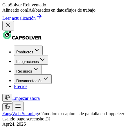
CapSolver
Reinventado
Alineado con
IA
&
basados en datos
flujos de trabajo
Leer actualización
Productos
Integraciones
Recursos
Documentación
Precios
Empezar ahora
Faqs
/
Web Scraping
/
Cómo tomar capturas de pantalla en Puppeteer
usando page.screenshot()?
Apr24, 2026