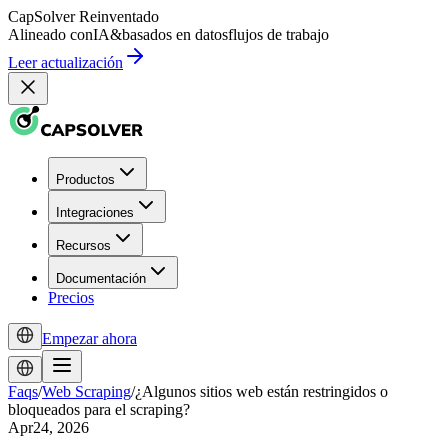
CapSolver
Reinventado
Alineado con
IA
&
basados en datos
flujos de trabajo
Leer actualización
Productos
Integraciones
Recursos
Documentación
Precios
Empezar ahora
Faqs
/
Web Scraping
/
¿Algunos sitios web están restringidos o
bloqueados para el scraping?
Apr24, 2026