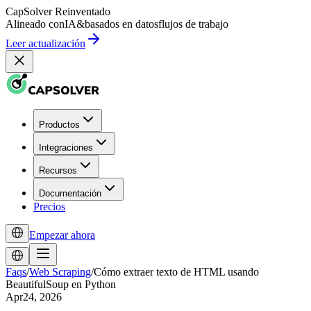
CapSolver
Reinventado
Alineado con
IA
&
basados en datos
flujos de trabajo
Leer actualización
Productos
Integraciones
Recursos
Documentación
Precios
Empezar ahora
Faqs
/
Web Scraping
/
Cómo extraer texto de HTML usando
BeautifulSoup en Python
Apr24, 2026