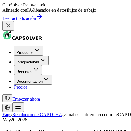
CapSolver
Reinventado
Alineado con
IA
&
basados en datos
flujos de trabajo
Leer actualización
Productos
Integraciones
Recursos
Documentación
Precios
Empezar ahora
Faqs
/
Resolución de CAPTCHA
/
¿Cuál es la diferencia entre reCAP
May20, 2026