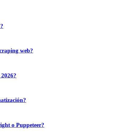
b?
scraping web?
n 2026?
atización?
ight o Puppeteer?