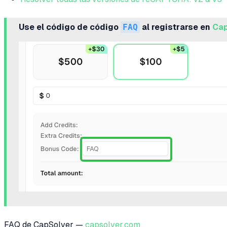
Use el código de código
FAQ
al registrarse en
Cap
FAQ de CapSolver —
capsolver.com