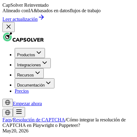
CapSolver
Reinventado
Alineado con
IA
&
basados en datos
flujos de trabajo
Leer actualización
Productos
Integraciones
Recursos
Documentación
Precios
Empezar ahora
Faqs
/
Resolución de CAPTCHA
/
Cómo integrar la resolución de
CAPTCHA en Playwright o Puppeteer?
May20, 2026