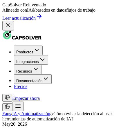
CapSolver
Reinventado
Alineado con
IA
&
basados en datos
flujos de trabajo
Leer actualización
Productos
Integraciones
Recursos
Documentación
Precios
Empezar ahora
Faqs
/
IA y Automatización
/
¿Cómo evitar la detección al usar
herramientas de automatización de IA?
May20, 2026