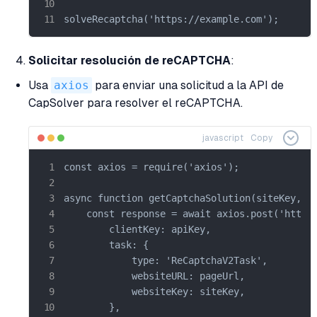
solveRecaptcha('https://example.com');
Solicitar resolución de reCAPTCHA
:
Usa
axios
para enviar una solicitud a la API de
CapSolver para resolver el reCAPTCHA.
javascript
Copy
const axios = require('axios');

async function getCaptchaSolution(siteKey, pa
    const response = await axios.post('https:
        clientKey: apiKey,

        task: {

            type: 'ReCaptchaV2Task',

            websiteURL: pageUrl,

            websiteKey: siteKey,

        },
