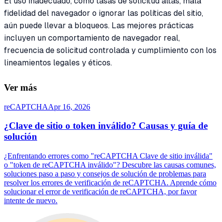
El uso inadecuado, como tasas de solicitud altas, mala
fidelidad del navegador o ignorar las políticas del sitio,
aún puede llevar a bloqueos. Las mejores prácticas
incluyen un comportamiento de navegador real,
frecuencia de solicitud controlada y cumplimiento con los
lineamientos legales y éticos.
Ver más
reCAPTCHA
Apr 16, 2026
¿Clave de sitio o token inválido? Causas y guía de
solución
¿Enfrentando errores como "reCAPTCHA Clave de sitio inválida"
o "token de reCAPTCHA inválido"? Descubre las causas comunes,
soluciones paso a paso y consejos de solución de problemas para
resolver los errores de verificación de reCAPTCHA. Aprende cómo
solucionar el error de verificación de reCAPTCHA, por favor
intente de nuevo.