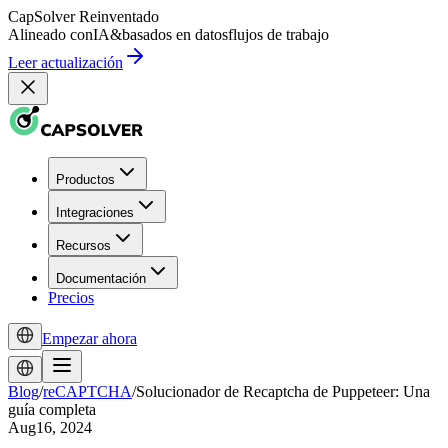
CapSolver
Reinventado
Alineado con
IA
&
basados en datos
flujos de trabajo
Leer actualización
Productos
Integraciones
Recursos
Documentación
Precios
Empezar ahora
Blog
/
reCAPTCHA
/
Solucionador de Recaptcha de Puppeteer: Una
guía completa
Aug16, 2024