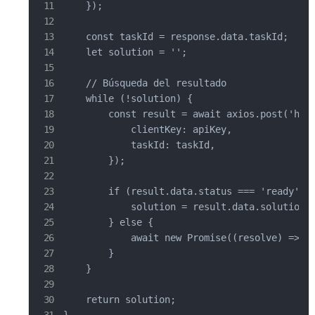
    });

    const taskId = response.data.taskId;

    let solution = '';

    // Búsqueda del resultado

    while (!solution) {

        const result = await axios.post('http
            clientKey: apiKey,

            taskId: taskId,

        });

        if (result.data.status === 'ready') {
            solution = result.data.solution.g
        } else {

            await new Promise((resolve) => se
        }

    }

    return solution;

}