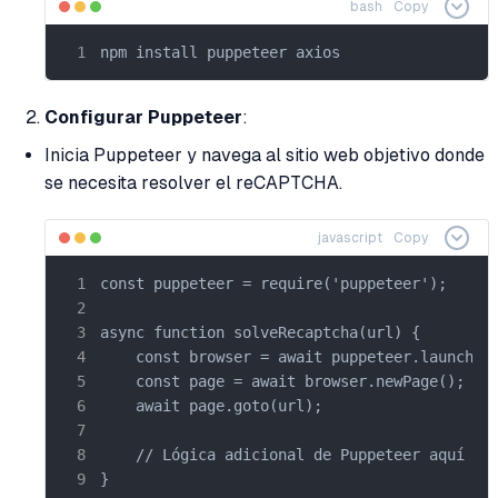
bash
Copy
npm install puppeteer axios
Configurar Puppeteer
:
Inicia Puppeteer y navega al sitio web objetivo donde
se necesita resolver el reCAPTCHA.
javascript
Copy
const puppeteer = require('puppeteer');

async function solveRecaptcha(url) {

    const browser = await puppeteer.launch({ 
    const page = await browser.newPage();

    await page.goto(url);

    // Lógica adicional de Puppeteer aquí

}
