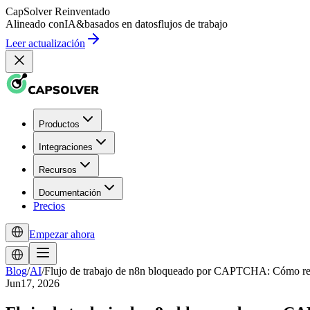
CapSolver
Reinventado
Alineado con
IA
&
basados en datos
flujos de trabajo
Leer actualización
Productos
Integraciones
Recursos
Documentación
Precios
Empezar ahora
Blog
/
AI
/
Flujo de trabajo de n8n bloqueado por CAPTCHA: Cómo re
Jun17, 2026