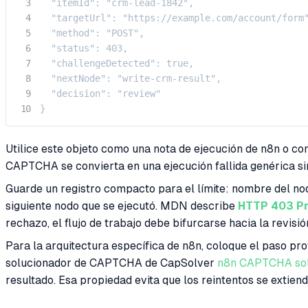
  "itemId": "crm-lead-1842",

  "targetUrl": "https://example.com/account/form"
  "method": "POST",

  "status": 403,

  "challengeDetected": true,

  "nextNode": "write-crm-result",

  "decision": "review"

}
Utilice este objeto como una nota de ejecución de n8n o c
CAPTCHA se convierta en una ejecución fallida genérica si
Guarde un registro compacto para el límite: nombre del nod
siguiente nodo que se ejecutó. MDN describe
HTTP 403 Pr
rechazo, el flujo de trabajo debe bifurcarse hacia la revisi
Para la arquitectura específica de n8n, coloque el paso pro
solucionador de CAPTCHA de CapSolver
n8n CAPTCHA so
resultado. Esa propiedad evita que los reintentos se extiend