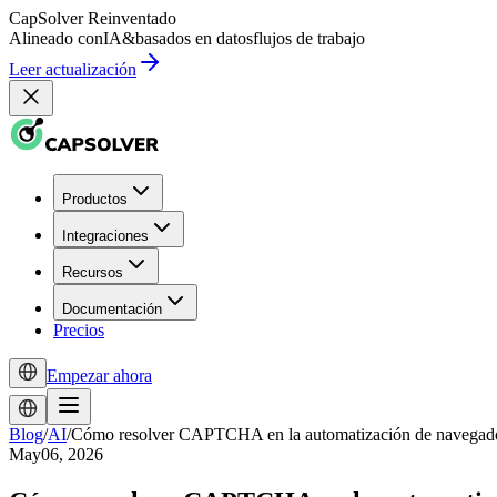
CapSolver
Reinventado
Alineado con
IA
&
basados en datos
flujos de trabajo
Leer actualización
Productos
Integraciones
Recursos
Documentación
Precios
Empezar ahora
Blog
/
AI
/
Cómo resolver CAPTCHA en la automatización de navegad
May06, 2026