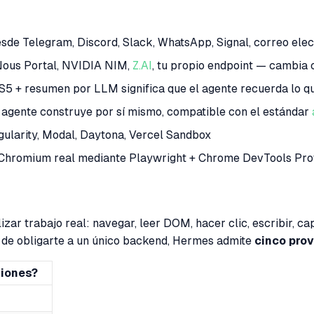
esde Telegram, Discord, Slack, WhatsApp, Signal, correo elec
Nous Portal, NVIDIA NIM,
Z.AI
, tu propio endpoint — cambia
S5 + resumen por LLM significa que el agente recuerda lo 
 agente construye por sí mismo, compatible con el estándar
ngularity, Modal, Daytona, Vercel Sandbox
 Chromium real mediante Playwright + Chrome DevTools Pro
r trabajo real: navegar, leer DOM, hacer clic, escribir, cap
r de obligarte a un único backend, Hermes admite
cinco pro
iones?