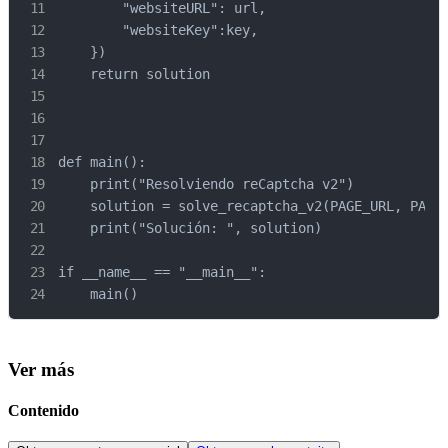
        "websiteURL": url,

        "websiteKey":key,

    })

    return solution

def main():

    print("Resolviendo reCaptcha v2")

    solution = solve_recaptcha_v2(PAGE_URL, PAGE_
    print("Solución: ", solution)

if __name__ == "__main__":

    main()
Ver más
Contenido