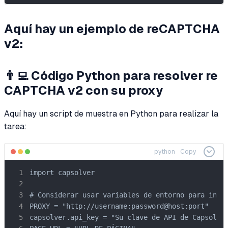
Aquí hay un ejemplo de reCAPTCHA
v2:
👨‍💻 Código Python para resolver re
CAPTCHA v2 con su proxy
Aquí hay un script de muestra en Python para realizar la
tarea:
python
Copy
import capsolver

# Considerar usar variables de entorno para infor
PROXY = "http://username:password@host:port"

capsolver.api_key = "Su clave de API de Capsolver