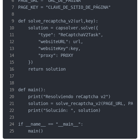
PAGE_URL = "URL_DE_PÁGINA"

PAGE_KEY = "CLAVE_DE_SITIO_DE_PÁGINA"

def solve_recaptcha_v2(url,key):

    solution = capsolver.solve({

        "type": "ReCaptchaV2Task",

        "websiteURL": url,

        "websiteKey":key,

        "proxy": PROXY

    })

    return solution

def main():

    print("Resolviendo reCaptcha v2")

    solution = solve_recaptcha_v2(PAGE_URL, PAGE_
    print("Solución: ", solution)

if __name__ == "__main__":

    main()