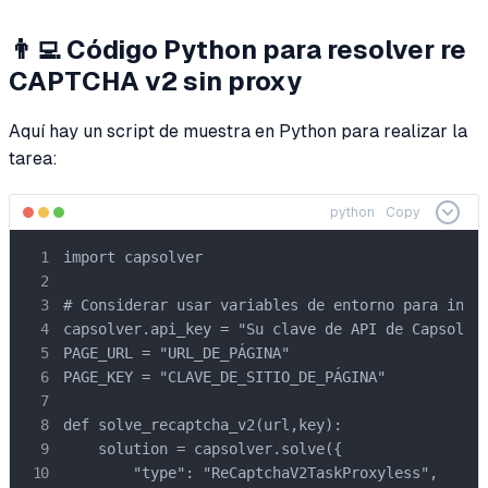
👨‍💻 Código Python para resolver re
CAPTCHA v2 sin proxy
Aquí hay un script de muestra en Python para realizar la
tarea:
python
Copy
import capsolver

# Considerar usar variables de entorno para infor
capsolver.api_key = "Su clave de API de Capsolver
PAGE_URL = "URL_DE_PÁGINA"

PAGE_KEY = "CLAVE_DE_SITIO_DE_PÁGINA"

def solve_recaptcha_v2(url,key):

    solution = capsolver.solve({

        "type": "ReCaptchaV2TaskProxyless",
