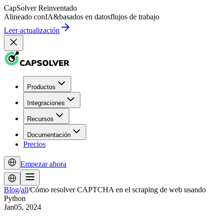
CapSolver
Reinventado
Alineado con
IA
&
basados en datos
flujos de trabajo
Leer actualización
Productos
Integraciones
Recursos
Documentación
Precios
Empezar ahora
Blog
/
all
/
Cómo resolver CAPTCHA en el scraping de web usando
Python
Jan05, 2024