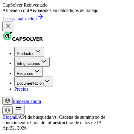
CapSolver
Reinventado
Alineado con
IA
&
basados en datos
flujos de trabajo
Leer actualización
Productos
Integraciones
Recursos
Documentación
Precios
Empezar ahora
Blog
/
all
/
API de búsqueda vs. Cadena de suministro de
conocimiento: Guía de infraestructura de datos de IA
Apr22, 2026