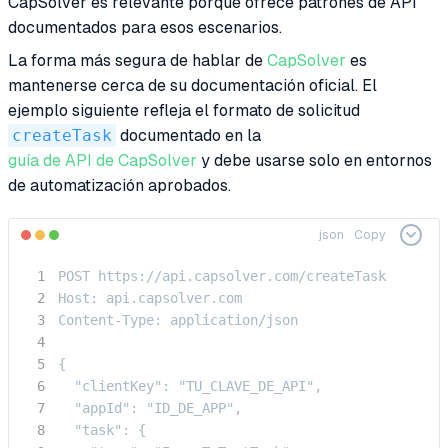
CapSolver es relevante porque ofrece patrones de API
documentados para esos escenarios.
La forma más segura de hablar de
CapSolver
es
mantenerse cerca de su documentación oficial. El
ejemplo siguiente refleja el formato de solicitud
createTask
documentado en la
guía de API de CapSolver
y debe usarse solo en entornos
de automatización aprobados.
json
Copy
POST https://api.capsolver.com/createTask

Host: api.capsolver.com

Content-Type: application/json

{

  "clientKey": "TU_CLAVE_DE_API",

  "appId": "ID_DE_APP",

  "task": {
