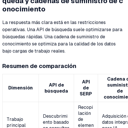
queda y cadenas de suministro de c
onocimiento
La respuesta más clara está en las restricciones
operativas. Una API de búsqueda suele optimizarse para
búsquedas rápidas. Una cadena de suministro de
conocimiento se optimiza para la calidad de los datos
bajo cargas de trabajo reales.
Resumen de comparación
Cadena 
API
API de
suminist
Dimensión
de
búsqueda
de
SERP
conocimie
Recopi
lación
Descubrimi
Adquisición
Trabajo
de
ento basado
datos integr
principal
elemen