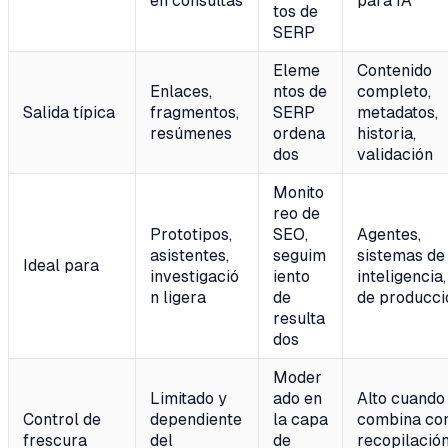
en consultas
para IA
tos de
SERP
Eleme
Contenido
Enlaces,
ntos de
completo,
Salida típica
fragmentos,
SERP
metadatos,
resúmenes
ordena
historia,
dos
validación
Monito
reo de
Prototipos,
SEO,
Agentes,
asistentes,
seguim
sistemas de
Ideal para
investigació
iento
inteligencia,
n ligera
de
de producci
resulta
dos
Moder
Limitado y
ado en
Alto cuando
Control de
dependiente
la capa
combina co
frescura
del
de
recopilació