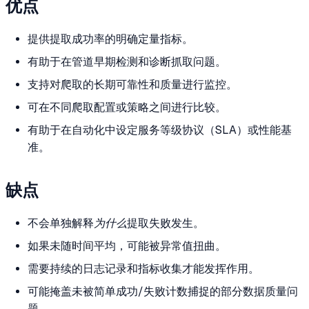
优点
提供提取成功率的明确定量指标。
有助于在管道早期检测和诊断抓取问题。
支持对爬取的长期可靠性和质量进行监控。
可在不同爬取配置或策略之间进行比较。
有助于在自动化中设定服务等级协议（SLA）或性能基
准。
缺点
不会单独解释
为什么
提取失败发生。
如果未随时间平均，可能被异常值扭曲。
需要持续的日志记录和指标收集才能发挥作用。
可能掩盖未被简单成功/失败计数捕捉的部分数据质量问
题。