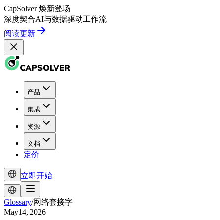
CapSolver
焕新登场
深度契合
AI
与
数据驱动
工作流
阅读更新
产品
集成
资源
文档
定价
立即开始
Glossary
/
网络套接字
May14, 2026