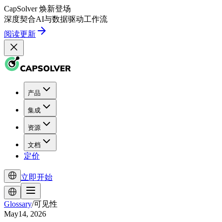
CapSolver
焕新登场
深度契合
AI
与
数据驱动
工作流
阅读更新
产品
集成
资源
文档
定价
立即开始
Glossary
/
可见性
May14, 2026