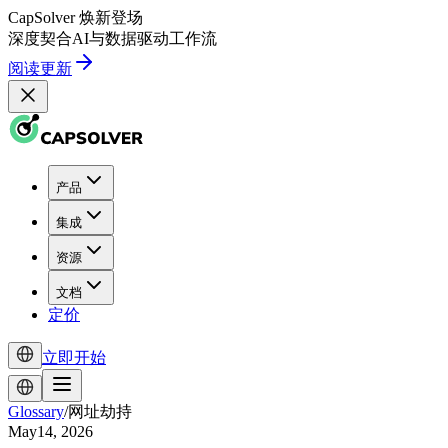
CapSolver
焕新登场
深度契合
AI
与
数据驱动
工作流
阅读更新
产品
集成
资源
文档
定价
立即开始
Glossary
/
网址劫持
May14, 2026