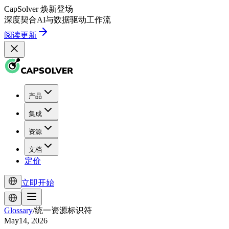
CapSolver
焕新登场
深度契合
AI
与
数据驱动
工作流
阅读更新
产品
集成
资源
文档
定价
立即开始
Glossary
/
统一资源标识符
May14, 2026