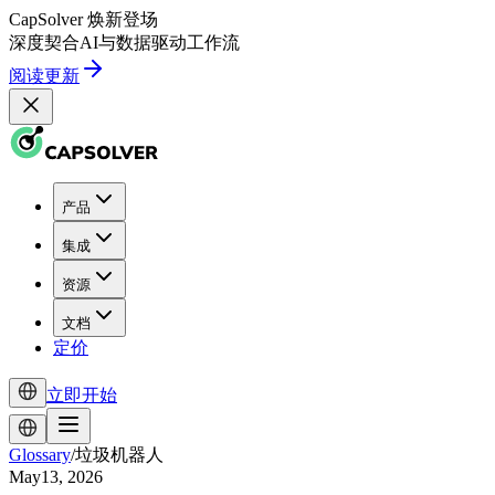
CapSolver
焕新登场
深度契合
AI
与
数据驱动
工作流
阅读更新
产品
集成
资源
文档
定价
立即开始
Glossary
/
垃圾机器人
May13, 2026