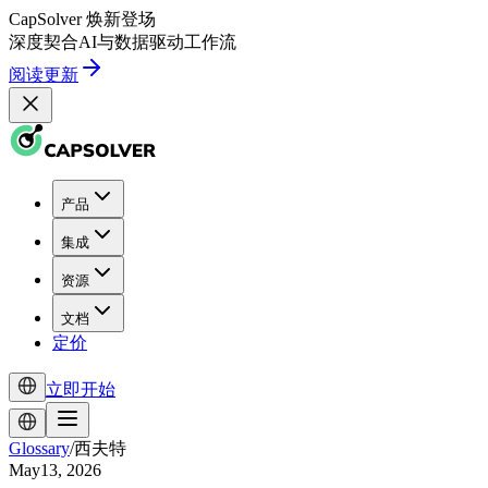
CapSolver
焕新登场
深度契合
AI
与
数据驱动
工作流
阅读更新
产品
集成
资源
文档
定价
立即开始
Glossary
/
西夫特
May13, 2026