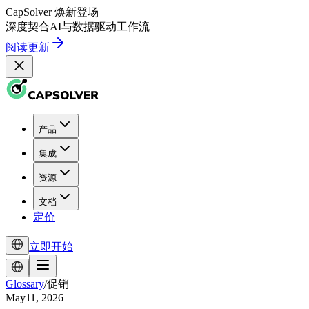
CapSolver
焕新登场
深度契合
AI
与
数据驱动
工作流
阅读更新
产品
集成
资源
文档
定价
立即开始
Glossary
/
促销
May11, 2026