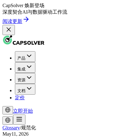
CapSolver
焕新登场
深度契合
AI
与
数据驱动
工作流
阅读更新
产品
集成
资源
文档
定价
立即开始
Glossary
/
规范化
May11, 2026