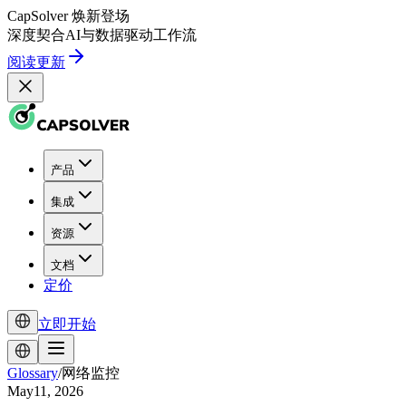
CapSolver
焕新登场
深度契合
AI
与
数据驱动
工作流
阅读更新
产品
集成
资源
文档
定价
立即开始
Glossary
/
网络监控
May11, 2026