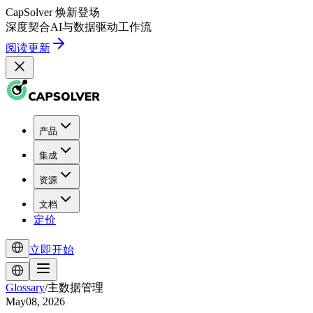
CapSolver
焕新登场
深度契合
AI
与
数据驱动
工作流
阅读更新
产品
集成
资源
文档
定价
立即开始
Glossary
/
主数据管理
May08, 2026