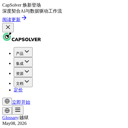
CapSolver
焕新登场
深度契合
AI
与
数据驱动
工作流
阅读更新
产品
集成
资源
文档
定价
立即开始
Glossary
/
越狱
May08, 2026