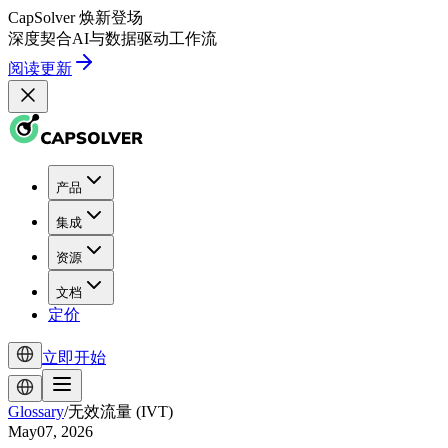
CapSolver
焕新登场
深度契合
AI
与
数据驱动
工作流
阅读更新
产品
集成
资源
文档
定价
立即开始
Glossary
/
无效流量 (IVT)
May07, 2026