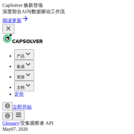
CapSolver
焕新登场
深度契合
AI
与
数据驱动
工作流
阅读更新
产品
集成
资源
文档
定价
立即开始
Glossary
/
交集观察者 API
May07, 2026