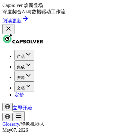
CapSolver
焕新登场
深度契合
AI
与
数据驱动
工作流
阅读更新
产品
集成
资源
文档
定价
立即开始
Glossary
/
印象机器人
May07, 2026