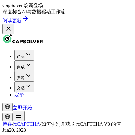
CapSolver
焕新登场
深度契合
AI
与
数据驱动
工作流
阅读更新
产品
集成
资源
文档
定价
立即开始
博客
/
reCAPTCHA
/
如何识别并获取 reCAPTCHA V3 的值
Jun20, 2023