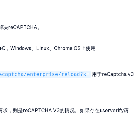
reCAPTCHA。
，Windows、Linux、Chrome OS上使用
ecaptcha/enterprise/reload?k=
用于reCaptcha v3
求，则是reCAPTCHA V3的情况。如果存在userverify请