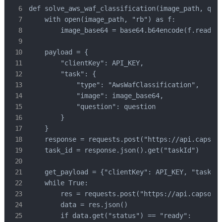
def solve_aws_waf_classification(image_path, ques
    with open(image_path, "rb") as f:

        image_base64 = base64.b64encode(f.read())
    payload = {

        "clientKey": API_KEY,

        "task": {

            "type": "AwsWafClassification",

            "image": image_base64,

            "question": question

        }

    }

    response = requests.post("https://api.capsolv
    task_id = response.json().get("taskId")

    get_payload = {"clientKey": API_KEY, "taskId"
    while True:

        res = requests.post("https://api.capsolve
        data = res.json()

        if data.get("status") == "ready":
