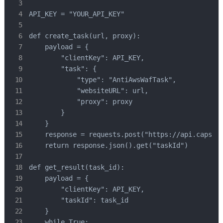
API_KEY = "YOUR_API_KEY"

def create_task(url, proxy):

    payload = {

        "clientKey": API_KEY,

        "task": {

            "type": "AntiAwsWafTask",

            "websiteURL": url,

            "proxy": proxy

        }

    }

    response = requests.post("https://api.capsolv
    return response.json().get("taskId")

def get_result(task_id):

    payload = {

        "clientKey": API_KEY,

        "taskId": task_id

    }

    while True:
