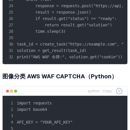
        response = requests.post("https://api.cap
        result = response.json()

        if result.get("status") == "ready":

            return result.get("solution")

        time.sleep(3)

task_id = create_task("https://example.com", "htt
solution = get_result(task_id)

print("AWS WAF 令牌:", solution.get("cookie"))
图像分类 AWS WAF CAPTCHA（Python）
python
Copy
import requests

import base64

API_KEY = "YOUR_API_KEY"
