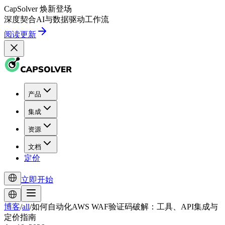
CapSolver
焕新登场
深度契合
AI
与
数据驱动
工作流
阅读更新
产品
集成
资源
文档
定价
立即开始
博客
/
all
/
如何自动化AWS WAF验证码破解：工具、API集成与
定价指南