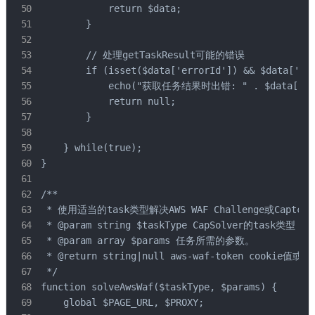
            return $data;

        }

        // 处理getTaskResult可能的错误

        if (isset($data['errorId']) && $data['err
            echo("获取任务结果时出错: " . $data['erro
            return null;

        }

    } while(true);

}

/**

 * 使用适当的task类型解决AWS WAF Challenge或Captcha
 * @param string $taskType CapSolver的task类型（An
 * @param array $params 任务所需的参数。

 * @return string|null aws-waf-token cookie值或
 */

function solveAwsWaf($taskType, $params) {

    global $PAGE_URL, $PROXY;
