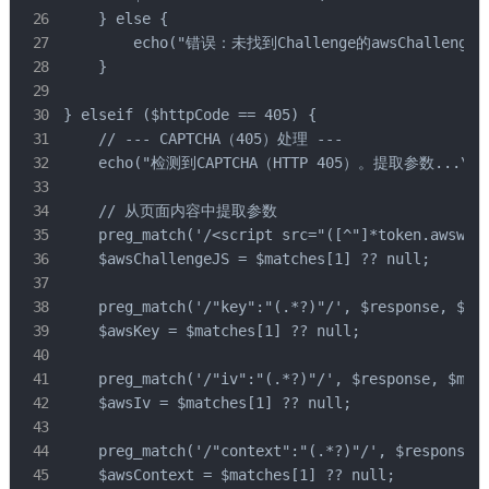
    } else {

        echo("错误：未找到Challenge的awsChallengeJS
    }

} elseif ($httpCode == 405) {

    // --- CAPTCHA（405）处理 ---

    echo("检测到CAPTCHA（HTTP 405）。提取参数...\n")
    // 从页面内容中提取参数

    preg_match('/<script src="([^"]*token.awswaf.
    $awsChallengeJS = $matches[1] ?? null;

    preg_match('/"key":"(.*?)"/', $response, $mat
    $awsKey = $matches[1] ?? null;

    preg_match('/"iv":"(.*?)"/', $response, $matc
    $awsIv = $matches[1] ?? null;

    preg_match('/"context":"(.*?)"/', $response, 
    $awsContext = $matches[1] ?? null;
