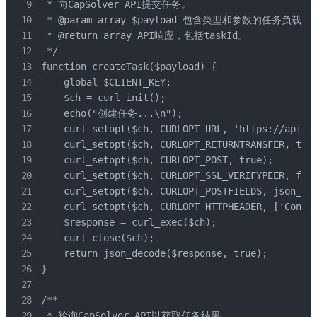
 * 向CapSolver API提交任务。

 * @param array $payload 包含类型和参数的任务负载。

 * @return array API响应，包括taskId。

 */

function createTask($payload) {

    global $CLIENT_KEY;

    $ch = curl_init();

    echo("创建任务...\n");

    curl_setopt($ch, CURLOPT_URL, 'https://api.ca
    curl_setopt($ch, CURLOPT_RETURNTRANSFER, true
    curl_setopt($ch, CURLOPT_POST, true);

    curl_setopt($ch, CURLOPT_SSL_VERIFYPEER, fals
    curl_setopt($ch, CURLOPT_POSTFIELDS, json_enc
    curl_setopt($ch, CURLOPT_HTTPHEADER, ['Conten
    $response = curl_exec($ch);

    curl_close($ch);

    return json_decode($response, true);

}

/**

 * 轮询CapSolver API以获取任务结果。
