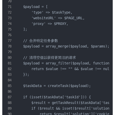
    $payload = [

        'type' => $taskType,

        'websiteURL' => $PAGE_URL,

        'proxy' => $PROXY,

    ];

    // 合并特定任务参数

    $payload = array_merge($payload, $params);

    // 清理空值以获得更简洁的请求

    $payload = array_filter($payload, function($v
        return $value !== "" && $value !== null;

    });

    $taskData = createTask($payload);

    if (isset($taskData['taskId'])) {

        $result = getTaskResult($taskData['taskId
        if ($result && isset($result['solution'][
            return $result['solution']['cookie'];