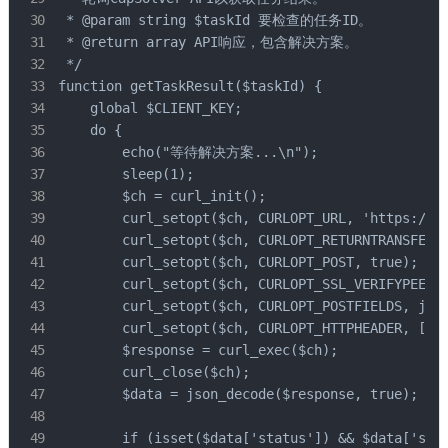
 * @param string $taskId 要检查的任务ID。

 * @return array API响应，包含解决方案。

 */

function getTaskResult($taskId) {

    global $CLIENT_KEY;

    do {

        echo("等待解决方案...\n");

        sleep(1);

        $ch = curl_init();

        curl_setopt($ch, CURLOPT_URL, 'https://ap
        curl_setopt($ch, CURLOPT_RETURNTRANSFER, 
        curl_setopt($ch, CURLOPT_POST, true);

        curl_setopt($ch, CURLOPT_SSL_VERIFYPEER, 
        curl_setopt($ch, CURLOPT_POSTFIELDS, json
        curl_setopt($ch, CURLOPT_HTTPHEADER, ['Co
        $response = curl_exec($ch);

        curl_close($ch);

        $data = json_decode($response, true);

        if (isset($data['status']) && $data['stat