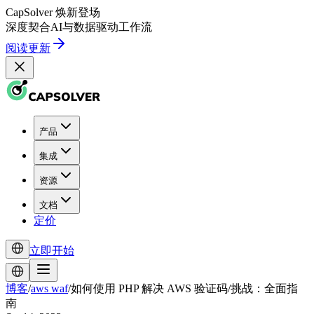
CapSolver
焕新登场
深度契合
AI
与
数据驱动
工作流
阅读更新
产品
集成
资源
文档
定价
立即开始
博客
/
aws waf
/
如何使用 PHP 解决 AWS 验证码/挑战：全面指
南