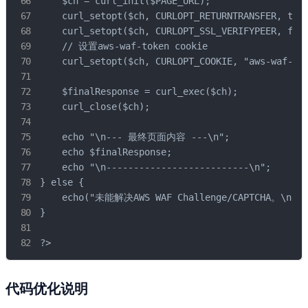
    $ch = curl_init($PAGE_URL);

    curl_setopt($ch, CURLOPT_RETURNTRANSFER, true
    curl_setopt($ch, CURLOPT_SSL_VERIFYPEER, fals
    // 设置aws-waf-token cookie

    curl_setopt($ch, CURLOPT_COOKIE, "aws-waf-tok
    $finalResponse = curl_exec($ch);

    curl_close($ch);

    echo "\n--- 最终页面内容 ---\n";

    echo $finalResponse;

    echo "\n--------------------------\n";

} else {

    echo("未能解决AWS WAF Challenge/CAPTCHA。\n");

}

?>
代码优化说明