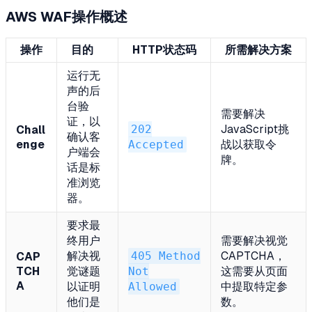
AWS WAF操作概述
操作
目的
HTTP状态码
所需解决方案
运行无
声的后
台验
需要解决
证，以
202
JavaScript挑
Chall
确认客
enge
Accepted
战以获取令
户端会
牌。
话是标
准浏览
器。
要求最
终用户
需要解决视觉
解决视
405 Method
CAPTCHA，
CAP
TCH
觉谜题
Not
这需要从页面
A
以证明
Allowed
中提取特定参
他们是
数。