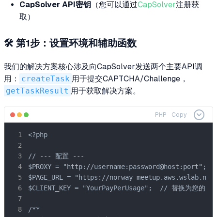
CapSolver API密钥
（您可以通过
CapSolver
注册获
取）
🛠️ 第1步：设置环境和辅助函数
我们的解决方案核心涉及向CapSolver发送两个主要API调
用：
createTask
用于提交CAPTCHA/Challenge，
getTaskResult
用于获取解决方案。
PHP
Copy
<?php

// --- 配置 ---

$PROXY = "http://username:password@host:po
$PAGE_URL = "https://norway-meetup.aws.wslab.
$CLIENT_KEY = "YourPayPerUsage";  // 替换为您的CAP
/**
