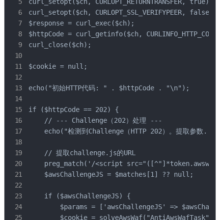
curl_setopt($ch, CURLOPT_RETURNTRANSFER, true);

curl_setopt($ch, CURLOPT_SSL_VERIFYPEER, false);

$response = curl_exec($ch);

$httpCode = curl_getinfo($ch, CURLINFO_HTTP_CODE)
curl_close($ch);

$cookie = null;

echo("初始HTTP代码: " . $httpCode . "\n");

if ($httpCode == 202) {

    // --- Challenge（202）处理 ---

    echo("检测到Challenge（HTTP 202）。提取参数...\n
    // 提取challenge.js的URL

    preg_match('/<script src="([^"]*token.awswaf.
    $awsChallengeJS = $matches[1] ?? null;

    if ($awsChallengeJS) {

        $params = ['awsChallengeJS' => $awsChalle
        $cookie = solveAwsWaf("AntiAwsWafTask", $