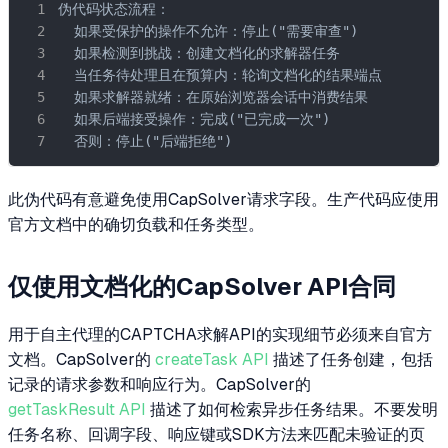
伪代码状态流程：

  如果受保护的操作不允许：停止("需要审查")

  如果检测到挑战：创建文档化的求解器任务

  当任务待处理且在预算内：轮询文档化的结果端点

  如果求解器就绪：在原始浏览器会话中消费结果

  如果后端接受操作：完成("已完成一次")

  否则：停止("后端拒绝")
此伪代码有意避免使用CapSolver请求字段。生产代码应使用
官方文档中的确切负载和任务类型。
仅使用文档化的CapSolver API合同
用于自主代理的CAPTCHA求解API的实现细节必须来自官方
文档。CapSolver的
createTask API
描述了任务创建，包括
记录的请求参数和响应行为。CapSolver的
getTaskResult API
描述了如何检索异步任务结果。不要发明
任务名称、回调字段、响应键或SDK方法来匹配未验证的页