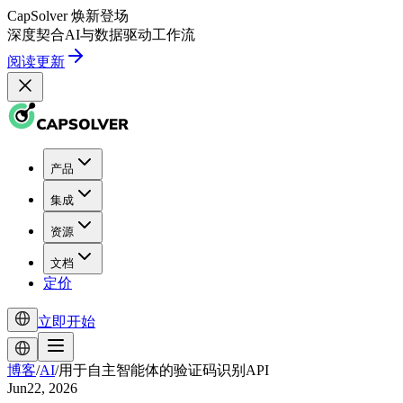
CapSolver
焕新登场
深度契合
AI
与
数据驱动
工作流
阅读更新
产品
集成
资源
文档
定价
立即开始
博客
/
AI
/
用于自主智能体的验证码识别API
Jun22, 2026