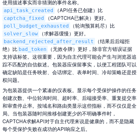
使用描述事实而非猜测的事件名称。
api_task_created
（API任务已创建）比
captcha_fixed
（CAPTCHA已解决）更好。
poll_budget_exhausted
（轮询预算耗尽）比
solver_slow
（求解器缓慢）更好。
backend_rejected_after_result
（结果后后端拒
绝）比
bad_token
（无效令牌）更好，除非官方错误证据
支持该标签。这很重要，因为自主代理可能会产生与浏览器追
踪不匹配的自信叙述。包装器应保留事实，以便工程团队可以
确定缺陷是任务映射、会话绑定、表单时间、冷却策略还是授
权问题。
为包装器提供一个紧凑的仪表板。显示每个受保护操作的任务
创建次数、中位轮询时间、超时率、后端接受率、重复提交率
和审查停止率。按域名和路由类显示这些指标，而不仅仅是全
局。当包装器随时间推移创建更少的不明确事件时，
CAPTCHA求解API对于自主代理来说是健康的，而不是隐藏
每个受保护失败在成功的API响应之后。