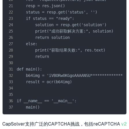
    resp = res.json()

    status = resp.get('status', '')

    if status == "ready":

        solution = resp.get('solution')

        print("成功获取解决方案:", solution)

        return solution

    else:

        print("获取结果失败:", res.text)

        return

def main():

    b64img = 'iVBORw0KGgoAAAANSU*****************
    result = ocr(b64img)

if __name__ == '__main__':

    main()
CapSolver支持广泛的CAPTCHA挑战，包括reCAPTCHA
v2