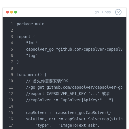
go
Copy
package main

import (

    "fmt"

    capsolver_go "github.com/capsolver/capsolver-
    "log"

)

func main() {

    // 首先你需要安装SDK

    //go get github.com/capsolver/capsolver-go

    //export CAPSOLVER_API_KEY='...' 或者

    //capSolver := CapSolver{ApiKey:"..."}

    capSolver := capsolver_go.CapSolver{}

    solution, err := capSolver.Solve(map[string]a
        "type":   "ImageToTextTask",
