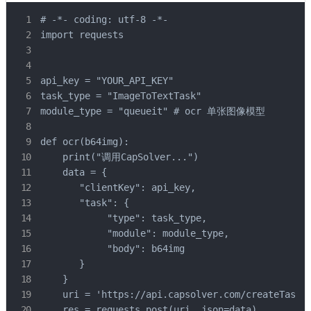
# -*- coding: utf-8 -*-

import requests

api_key = "YOUR_API_KEY"

task_type = "ImageToTextTask"

module_type = "queueit" # ocr 单张图像模型

def ocr(b64img):

    print("调用CapSolver...")

    data = {

       "clientKey": api_key,

       "task": {

            "type": task_type,

            "module": module_type,  

            "body": b64img

       }

    }

    uri = 'https://api.capsolver.com/createTask'

    res = requests.post(uri, json=data)
