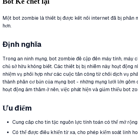
Bot Kẻ chết lại
Một bot zombie là thiết bị được kết nối internet đã bị phần
hơn.
Định nghĩa
Trong an ninh mạng, bot zombie đề cập đến máy tính, máy ch
chủ sở hữu không biết. Các thiết bị bị nhiễm này hoạt động n
nhiệm vụ phối hợp như các cuộc tấn công từ chối dịch vụ phâ
thành phần cơ bản của mạng bot - những mạng lưới lớn gồm c
hoạt động âm thầm ở nền, việc phát hiện và giảm thiểu bot zo
Ưu điểm
Cung cấp cho tin tặc nguồn lực tính toán có thể mở rộng
Có thể được điều khiển từ xa, cho phép kiểm soát linh ho