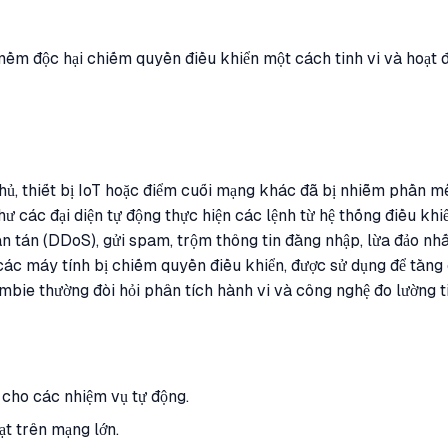
 mềm độc hại chiếm quyền điều khiển một cách tinh vi và hoạt
ủ, thiết bị IoT hoặc điểm cuối mạng khác đã bị nhiễm phần mề
hư các đại diện tự động thực hiện các lệnh từ hệ thống điều k
n tán (DDoS), gửi spam, trộm thông tin đăng nhập, lừa đảo nh
ác máy tính bị chiếm quyền điều khiển, được sử dụng để tăng
mbie thường đòi hỏi phân tích hành vi và công nghệ đo lường ti
 cho các nhiệm vụ tự động.
ạt trên mạng lớn.