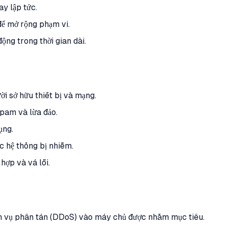
ay lập tức.
để mở rộng phạm vi.
động trong thời gian dài.
ời sở hữu thiết bị và mạng.
pam và lừa đảo.
ụng.
c hệ thống bị nhiễm.
hợp và vá lỗi.
ch vụ phân tán (DDoS) vào máy chủ được nhắm mục tiêu.