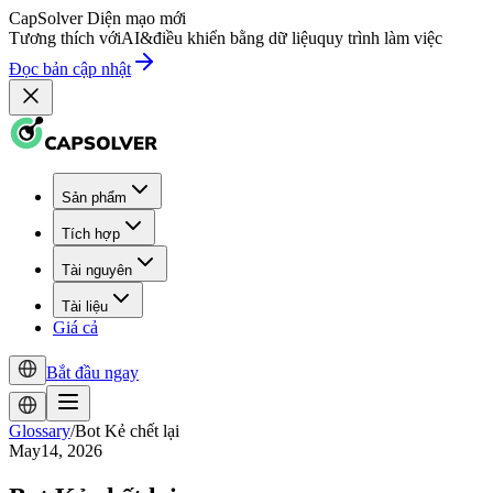
CapSolver
Diện mạo mới
Tương thích với
AI
&
điều khiển bằng dữ liệu
quy trình làm việc
Đọc bản cập nhật
Sản phẩm
Tích hợp
Tài nguyên
Tài liệu
Giá cả
Bắt đầu ngay
Glossary
/
Bot Kẻ chết lại
May14, 2026