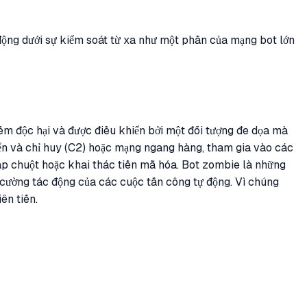
 động dưới sự kiểm soát từ xa như một phần của mạng bot lớn
m độc hại và được điều khiển bởi một đối tượng đe dọa mà
hiển và chỉ huy (C2) hoặc mạng ngang hàng, tham gia vào các
ấp chuột hoặc khai thác tiền mã hóa. Bot zombie là những
 cường tác động của các cuộc tấn công tự động. Vì chúng
ên tiến.