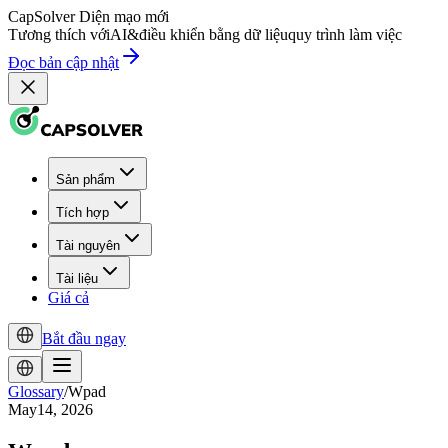
CapSolver
Diện mạo mới
Tương thích với
AI
&
điều khiển bằng dữ liệu
quy trình làm việc
Đọc bản cập nhật
Sản phẩm
Tích hợp
Tài nguyên
Tài liệu
Giá cả
Bắt đầu ngay
Glossary
/
Wpad
May14, 2026