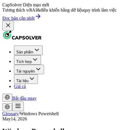
CapSolver
Diện mạo mới
Tương thích với
AI
&
điều khiển bằng dữ liệu
quy trình làm việc
Đọc bản cập nhật
Sản phẩm
Tích hợp
Tài nguyên
Tài liệu
Giá cả
Bắt đầu ngay
Glossary
/
Windows Powershell
May14, 2026