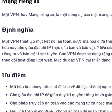
Mạng riêng ảo
Một VPN, hay Mạng riêng ảo, là một công cụ bảo mật mạng cơ 
Định nghĩa
Một VPN thiết lập một kết nối an toàn, được mã hóa giữa th
hóa này che giấu địa chỉ IP thực của bạn và bảo vệ dữ liệu c
riêng tư và bảo mật trực tuyến. Các VPN được sử dụng rộng r
theo dõi hoạt động lướt web. Mặc dù các VPN cải thiện đáng
Ưu điểm
Mã hóa lưu lượng internet để bảo vệ dữ liệu khỏi bị nghe 
Che giấu địa chỉ IP để giúp duy trì quyền riêng tư và giả
Cho phép truy cập an toàn vào các mạng từ xa hoặc mạn
Hữu ích trên mạng Wi-Fi không an toàn để ngăn chặn việ