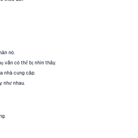
hân nó.
 vẫn có thể bị nhìn thấy.
ủa nhà cung cấp.
y như nhau.
ng.