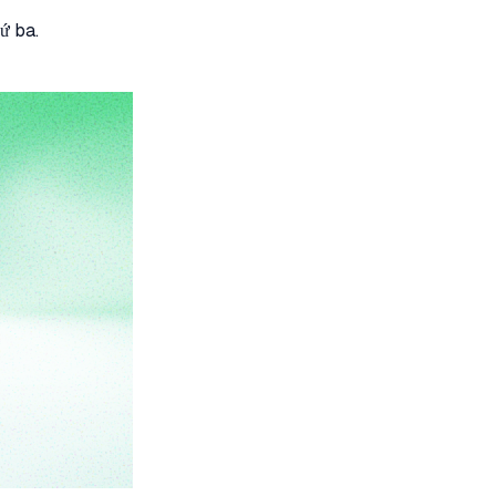
ứ ba.