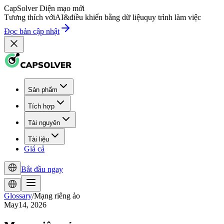
CapSolver
Diện mạo mới
Tương thích với
AI
&
điều khiển bằng dữ liệu
quy trình làm việc
Đọc bản cập nhật
Sản phẩm
Tích hợp
Tài nguyên
Tài liệu
Giá cả
Bắt đầu ngay
Glossary
/
Mạng riêng ảo
May14, 2026