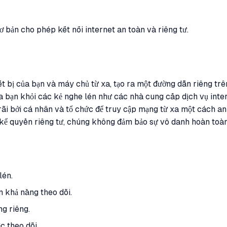
bản cho phép kết nối internet an toàn và riêng tư.
iết bị của bạn và máy chủ từ xa, tạo ra một đường dẫn riêng 
ủa bạn khỏi các kẻ nghe lén như các nhà cung cấp dịch vụ inter
ãi bởi cá nhân và tổ chức để truy cập mạng từ xa một cách an
 kể quyền riêng tư, chúng không đảm bảo sự vô danh hoàn toàn
lén.
m khả năng theo dõi.
g riêng.
c theo dõi.