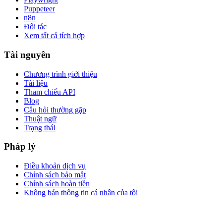
Puppeteer
n8n
Đối tác
Xem tất cả tích hợp
Tài nguyên
Chương trình giới thiệu
Tài liệu
Tham chiếu API
Blog
Câu hỏi thường gặp
Thuật ngữ
Trạng thái
Pháp lý
Điều khoản dịch vụ
Chính sách bảo mật
Chính sách hoàn tiền
Không bán thông tin cá nhân của tôi