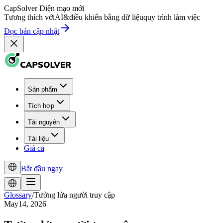
CapSolver
Diện mạo mới
Tương thích với
AI
&
điều khiển bằng dữ liệu
quy trình làm việc
Đọc bản cập nhật
Sản phẩm
Tích hợp
Tài nguyên
Tài liệu
Giá cả
Bắt đầu ngay
Glossary
/
Tường lửa người truy cập
May14, 2026