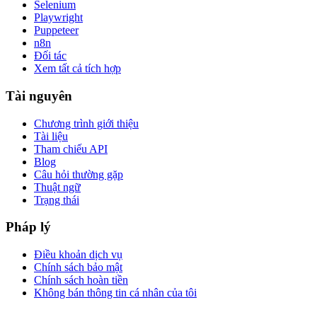
Selenium
Playwright
Puppeteer
n8n
Đối tác
Xem tất cả tích hợp
Tài nguyên
Chương trình giới thiệu
Tài liệu
Tham chiếu API
Blog
Câu hỏi thường gặp
Thuật ngữ
Trạng thái
Pháp lý
Điều khoản dịch vụ
Chính sách bảo mật
Chính sách hoàn tiền
Không bán thông tin cá nhân của tôi