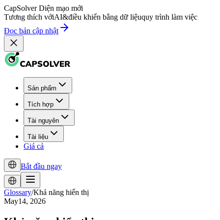
CapSolver
Diện mạo mới
Tương thích với
AI
&
điều khiển bằng dữ liệu
quy trình làm việc
Đọc bản cập nhật
Sản phẩm
Tích hợp
Tài nguyên
Tài liệu
Giá cả
Bắt đầu ngay
Glossary
/
Khả năng hiển thị
May14, 2026