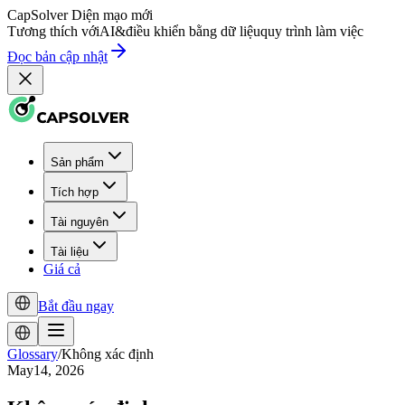
CapSolver
Diện mạo mới
Tương thích với
AI
&
điều khiển bằng dữ liệu
quy trình làm việc
Đọc bản cập nhật
Sản phẩm
Tích hợp
Tài nguyên
Tài liệu
Giá cả
Bắt đầu ngay
Glossary
/
Không xác định
May14, 2026