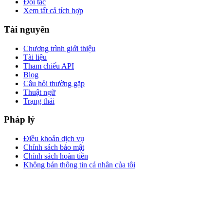
Đối tác
Xem tất cả tích hợp
Tài nguyên
Chương trình giới thiệu
Tài liệu
Tham chiếu API
Blog
Câu hỏi thường gặp
Thuật ngữ
Trạng thái
Pháp lý
Điều khoản dịch vụ
Chính sách bảo mật
Chính sách hoàn tiền
Không bán thông tin cá nhân của tôi