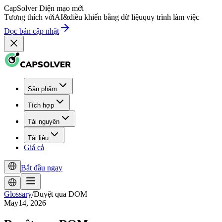
CapSolver
Diện mạo mới
Tương thích với
AI
&
điều khiển bằng dữ liệu
quy trình làm việc
Đọc bản cập nhật
Sản phẩm
Tích hợp
Tài nguyên
Tài liệu
Giá cả
Bắt đầu ngay
Glossary
/
Duyệt qua DOM
May14, 2026