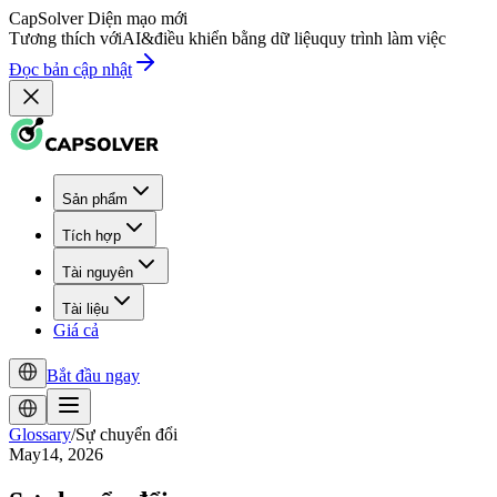
CapSolver
Diện mạo mới
Tương thích với
AI
&
điều khiển bằng dữ liệu
quy trình làm việc
Đọc bản cập nhật
Sản phẩm
Tích hợp
Tài nguyên
Tài liệu
Giá cả
Bắt đầu ngay
Glossary
/
Sự chuyển đổi
May14, 2026