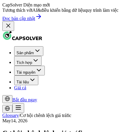
CapSolver
Diện mạo mới
Tương thích với
AI
&
điều khiển bằng dữ liệu
quy trình làm việc
Đọc bản cập nhật
Sản phẩm
Tích hợp
Tài nguyên
Tài liệu
Giá cả
Bắt đầu ngay
Glossary
/
Cơ hội chênh lệch giá tráfic
May14, 2026