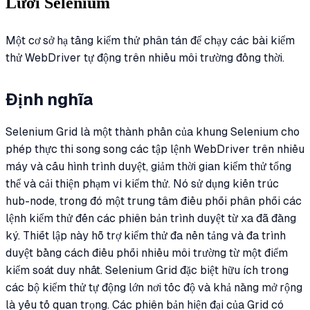
Lưới Selenium
Một cơ sở hạ tầng kiểm thử phân tán để chạy các bài kiểm
thử WebDriver tự động trên nhiều môi trường đồng thời.
Định nghĩa
Selenium Grid là một thành phần của khung Selenium cho
phép thực thi song song các tập lệnh WebDriver trên nhiều
máy và cấu hình trình duyệt, giảm thời gian kiểm thử tổng
thể và cải thiện phạm vi kiểm thử. Nó sử dụng kiến trúc
hub-node, trong đó một trung tâm điều phối phân phối các
lệnh kiểm thử đến các phiên bản trình duyệt từ xa đã đăng
ký. Thiết lập này hỗ trợ kiểm thử đa nền tảng và đa trình
duyệt bằng cách điều phối nhiều môi trường từ một điểm
kiểm soát duy nhất. Selenium Grid đặc biệt hữu ích trong
các bộ kiểm thử tự động lớn nơi tốc độ và khả năng mở rộng
là yếu tố quan trọng. Các phiên bản hiện đại của Grid có