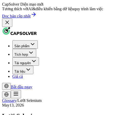
CapSolver
Diện mạo mới
Tương thích với
AI
&
điều khiển bằng dữ liệu
quy trình làm việc
Đọc bản cập nhật
Sản phẩm
Tích hợp
Tài nguyên
Tài liệu
Giá cả
Bắt đầu ngay
Glossary
/
Lưới Selenium
May13, 2026